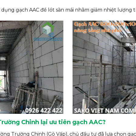
 dụng gạch AAC để lót sàn mái nhằm giảm nhiệt lượng t
 Trường Chinh lại ưu tiên gạch AAC?
đường Trường Chinh (Gò Vấp), chủ đầu tư đã lựa chọn 