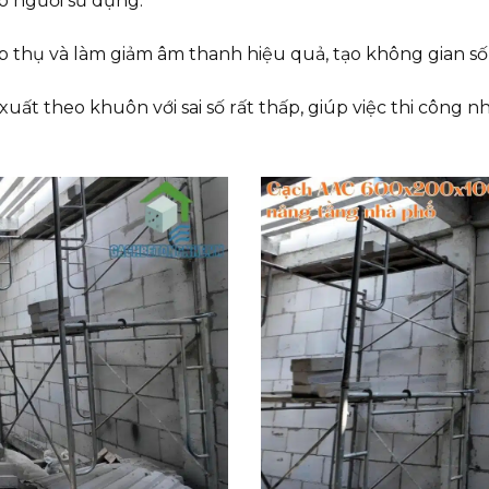
ho người sử dụng.
p thụ và làm giảm âm thanh hiệu quả, tạo không gian số
uất theo khuôn với sai số rất thấp, giúp việc thi công 