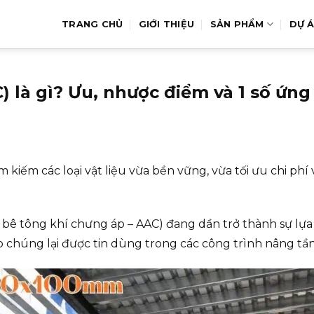
TRANG CHỦ
GIỚI THIỆU
SẢN PHẨM
DỰ 
 là gì? Ưu, nhược điểm và 1 số ứn
m kiếm các loại vật liệu vừa bền vững, vừa tối ưu chi ph
bê tông khí chưng áp – AAC) đang dần trở thành sự lựa 
ao chúng lại được tin dùng trong các công trình nâng t