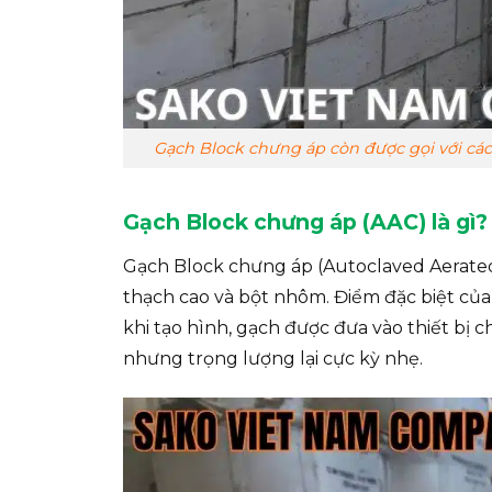
Gạch Block chưng áp còn được gọi với cá
Gạch Block chưng áp (AAC) là gì?
Gạch Block chưng áp (Autoclaved Aerated C
thạch cao và bột nhôm. Điểm đặc biệt của l
khi tạo hình, gạch được đưa vào thiết bị 
nhưng trọng lượng lại cực kỳ nhẹ.