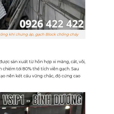
tông khí chưng áp, gạch Block chống cháy
ược sản xuất từ hỗn hợp xi măng, cát, vôi,
n chiếm tới 80% thể tích viên gạch. Sau
, tạo nên kết cấu vững chắc, độ cứng cao