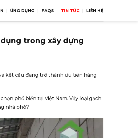
ÁN
ỨNG DỤNG
FAQS
TIN TỨC
LIÊN HỆ
g dụng trong xây dựng
í và kết cấu đang trở thành ưu tiên hàng
chọn phổ biến tại Việt Nam. Vậy loại gạch
ầng nhà phố?