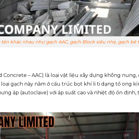
c tên khác nhau như gạch AAC, gạch Block siêu nhẹ, gạch bê 
oncrete – AAC) là loại vật liệu xây dựng không nung, đ
oại gạch này nằm ở cấu trúc bọt khí li ti dạng tổ ong kí
chưng áp (autoclave) với áp suất cao và nhiệt độ ổn định