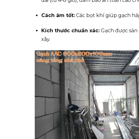
dài (từ 4-8 giờ), đảm bảo an toàn cao c
Cách âm tốt:
Các bọt khí giúp gạch hấ
Kích thước chuẩn xác:
Gạch được sản x
xây.