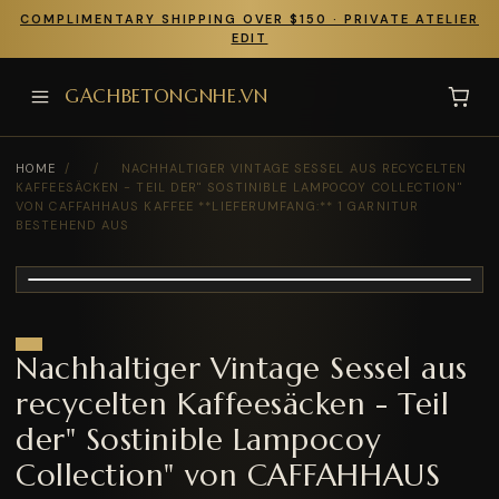
COMPLIMENTARY SHIPPING OVER $150 · PRIVATE ATELIER
EDIT
GACHBETONGNHE.VN
HOME
/
/
NACHHALTIGER VINTAGE SESSEL AUS RECYCELTEN
KAFFEESÄCKEN - TEIL DER" SOSTINIBLE LAMPOCOY COLLECTION"
VON CAFFAHHAUS KAFFEE **LIEFERUMFANG:** 1 GARNITUR
BESTEHEND AUS
Nachhaltiger Vintage Sessel aus
recycelten Kaffeesäcken - Teil
der" Sostinible Lampocoy
Collection" von CAFFAHHAUS