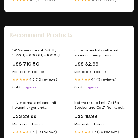
Recommand Products
19" Serverschrank, 26 HE,
olivenorma halskette mit
1322(H) x 600 (B) x 1000 (T)
sonnenanhanger aus
mm, schwarz Managed
natursteinperlen 8 mm
US$ 710.50
US$ 32.99
Material:Bildjaspis und
Agalmatolith
Min. order: 1 piece
Min. order: 1 piece
4.5 (10 reviews)
4.1 (5 reviews)
★★★★★
★★★★★
Sold :
Login>>
Sold :
Login>>
olivenorma armband mit
Netzwerkkabel mit Cat6a-
herzanhanger und
Stecker und Cat7-Rohkabel,
amethystperlen 10 mm
S/FTP HDMI
US$ 29.99
US$ 18.99
Stil:Amethyst
Min. order: 1 piece
Min. order: 1 piece
4.4 (19 reviews)
4.7 (26 reviews)
★★★★★
★★★★★