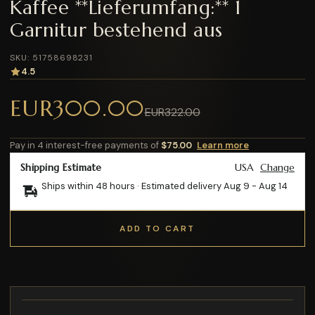
Kaffee **Lieferumfang:** 1
Garnitur bestehend aus
SKU: 51758698231
4.5
EUR300.00
EUR322.00
Pay in 4 interest-free payments of
$75.00
Learn more
Shipping Estimate
USA
Change
Ships within 48 hours · Estimated delivery
Aug 9
-
Aug 14
ADD TO CART
Description