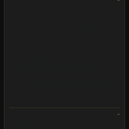
**Lieferumfang:** 1 Garnitur bestehend aus 2 Sesseln und 1
Sofa
- **Nachhaltiger Stoff aus Kaffeesäcken:** Der Polsterbezug
dieser Garnitur besteht aus recycelten Kaffeesäcken
sondern auch einen positiven Beitrag zur Umwelt zu leisten
**Besondere Merkmale:**
Der Stoff fuselt nicht und ist sehr langlebig
Nachhaltiger Vintage Sessel aus recycelten Kaffeesäcken -
Teil der" Sostinible Lampocoy Collection" von CAFFAHHAUS
Kaffee **Lieferumfang:** 1 Garnitur bestehend ausWillkommen
zu unserem einzigartigen Vintage Sessel aus der "Sostinible
Chiapas Collection", bei dem Nachhaltigkeit auf robuste
Funktionalitt trifft. Die Sitz und Rckenflche dieses besonderen
Sessels sind aus langlebigem Kunststoff Jute Material
gefertigt, das nicht nur eine umweltfreundliche Wahl darstellt,
sondern auch pflegeleicht und strapazierfhig ist. Die Jute
Polsterung verleiht dem Sessel nicht nur eine charmante
Rustikalitt, sondern sorgt auch
Exchange/Return Notes
We offer a
30-day
return/exchange service after
receiving.