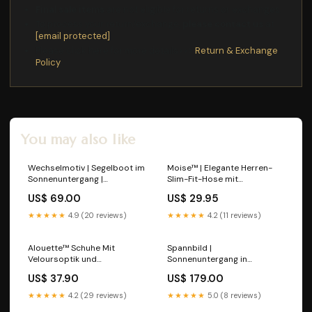
Final sale items
are not eligible for returns or exchanges.
To process your return/exchange,
please contact us
at
[email protected]
Please click here for more details>>>
Return & Exchange
Policy
You may also like
Wechselmotiv | Segelboot im
Moise™ | Elegante Herren-
Sonnenuntergang |
Slim-Fit-Hose mit
Querformat schweigen
Karomuster Größe:M
US$ 69.00
US$ 29.95
★★★★★
4.9 (20 reviews)
★★★★★
4.2 (11 reviews)
Alouette™ Schuhe Mit
Spannbild |
Veloursoptik und
Sonnenuntergang in
Gekreuzten Riemen
Meeresgrotte | Querformat
US$ 37.90
US$ 179.00
Größe:37
Größe in cm:260 x 130
★★★★★
4.2 (29 reviews)
★★★★★
5.0 (8 reviews)