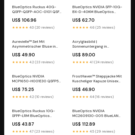
BlueOptics Ruckus 40G-
BlueOptics NVIDIA SFP-10G-
QSFP-QSFP-AOC-0101 QSFP
BX-D-40KM BlueOptics
BlueOptics Aktives
BO55J33640D SFP+ Bidi
US$ 106.96
US$ 62.70
Optisches Kabel (AOC),
Transceiver, LC-Simplex,
40GBASE-SR4, 1 Meter
10GBASE-BX-D, Singlemode
★★★★★
4.0 (20 reviews)
★★★★★
4.6 (25 reviews)
Multifunktionsgeräte
Fiber, TX1330nm/RX1270nm,
40KM Kopfhörer
Aurevielle™ Set Mit
Acrylglasbild |
Asymmetrischer Bluse in
Sonnenuntergang in
Lagenoptik und Weiter
Meeresgrotte | Rund Küche
US$ 49.90
US$ 89.00
Pantalonhose Größe:2XL
★★★★★
4.2 (23 reviews)
★★★★★
4.1 (24 reviews)
BlueOptics NVIDIA
FrostHaven™ Steppjacke Mit
MCP1650-H001E30 QSFP56
Kuscheliger Kapuze Unisex
Direct Attach Kabel,
Trainingsanzug Set
US$ 75.25
US$ 46.90
200Gb/s,30AWG, 1 Meter
Taschenrechner
★★★★★
4.2 (10 reviews)
★★★★★
4.4 (16 reviews)
BlueOptics Ruckus 10G-
BlueOptics NVIDIA
SFPP-LRM BlueOptics
MC2609130-005 BlueLAN
BO35J136S4D SFP+
passives 40GBASE-CR4
US$ 43.87
US$ 112.89
Transceiver, 10GBASE-LRM,
QSFP auf 4x10GBASE-CR
Multimode Fiber, 1310nm,
SFP+ Direct Attach Breakout
★★★★★
4.7 (23 reviews)
★★★★★
4.5 (29 reviews)
220M Funk-Schalter
Kabel, 5 Meter POS Geräte